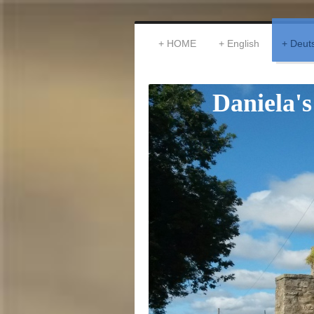
HOME
English
Deut
Daniela's